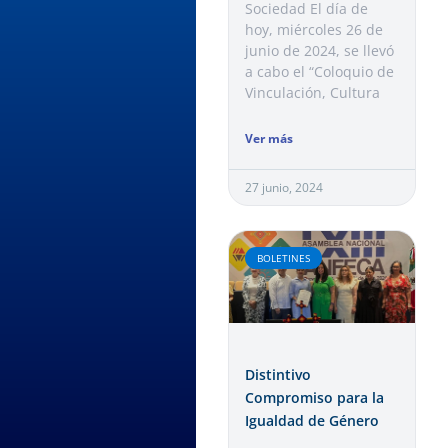
Sociedad El día de
hoy, miércoles 26 de
junio de 2024, se llevó
a cabo el “Coloquio de
Vinculación, Cultura
Ver más
27 junio, 2024
BOLETINES
Distintivo
Compromiso para la
Igualdad de Género